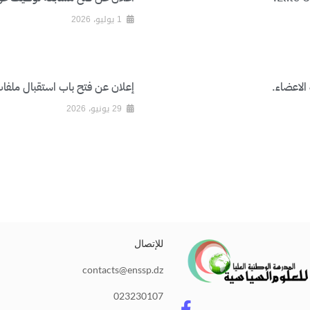
1 يوليو، 2026
 الاعضاء.
إعلان عن فتح باب استقبال ملفات ا
29 يونيو، 2026
للإتصال
contacts@enssp.dz
F
023230107