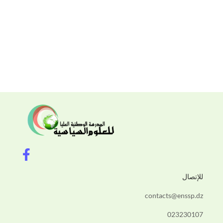
F
a
c
للإتصال
e
b
contacts@enssp.dz
o
023230107