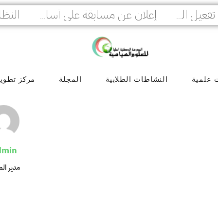
النظا
إعلان هام : إلزامية تفعيل المصادقة الثنائية لمنصة PROGRES GRH
إعلان عن مسابقة على أساس الامتحان المهني للترقية في عدة رتب
 علمية
النشاطات الطلابية
المجلة
مركز تطوير 
dmin
مدير ال