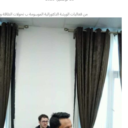
من فعاليات الورشة الدكتورالية الموسومة ب تحولات الطاقة وتأث