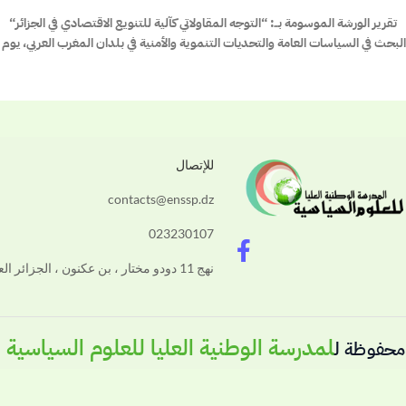
تقرير الورشة الموسومة بــ: “
التوجه المقاولاتي كآلية للتنويع الاقتصادي في الجزائر
“
في السياسات العامة والتحديات التنموية والأمنية في بلدان المغرب العربي، يوم الثلاثاء 29 أفري
للإتصال
contacts@enssp.dz
F
023230107
a
نهج 11 دودو مختار ، بن عكنون ، الجزائر العاصمة
c
e
b
لمدرسة الوطنية العليا للعلوم السياسية
محفوظة ل
26
o
o
k