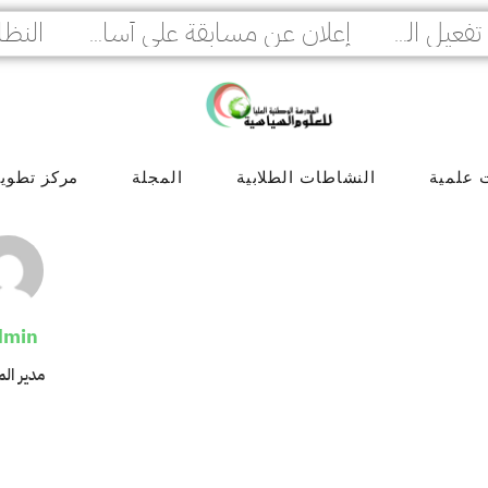
النظا
إعلان هام : إلزامية تفعيل المصادقة الثنائية لمنصة PROGRES GRH
إعلان عن مسابقة على أساس الامتحان المهني للترقية في عدة رتب
 علمية
النشاطات الطلابية
المجلة
مركز تطوير 
dmin
مدير ال