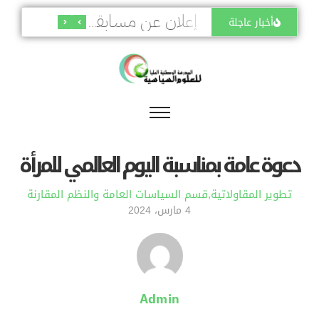
أخبار عاجلة
إعلان هام : إلزامية تفعيل المصادقة الثنائية لمنصة PROGRES GRH
إعلان عن مسابقة على أساس الامتحان المهني للترقية في عدة رتب
دعــوة عـامة بمناسبة اليوم العالمي للمرأة
تطوير المقاولاتية
,
قسم السياسات العامة والنظم المقارنة
4 مارس، 2024
Admin