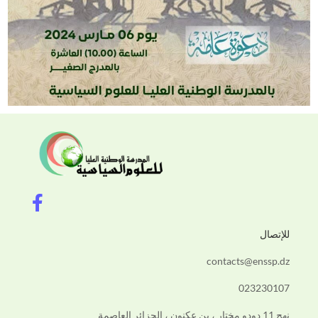
F
a
c
للإتصال
e
b
contacts@enssp.dz
o
023230107
o
نهج 11 دودو مختار ، بن عكنون ، الجزائر العاصمة