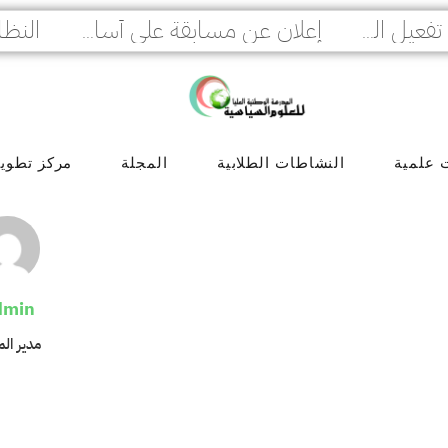
النظا
إعلان هام : إلزامية تفعيل المصادقة الثنائية لمنصة PROGRES GRH
إعلان عن مسابقة على أساس الامتحان المهني للترقية في عدة رتب
 علمية
النشاطات الطلابية
المجلة
مركز تطوير 
dmin
مدير ال