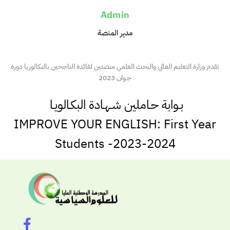
Admin
مدير المنصة
تقدم وزارة التعليم العالي والبحث العلمي منصتين لفائدة الناجحين بالبكالوريا دورة
جـوان 2023
بـوابة حـاملين شـهـادة البكـالويـا
IMPROVE YOUR ENGLISH: First Year
Students -2023-2024
F