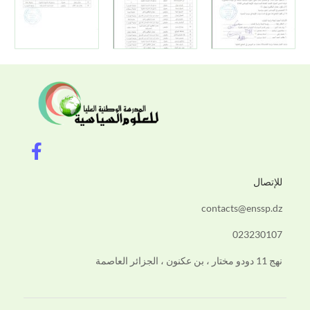
F
a
c
للإتصال
e
b
contacts@enssp.dz
o
023230107
o
k
نهج 11 دودو مختار ، بن عكنون ، الجزائر العاصمة
-
f